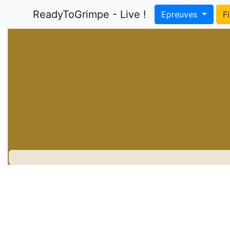
ReadyToGrimpe - Live !
Epreuves
F