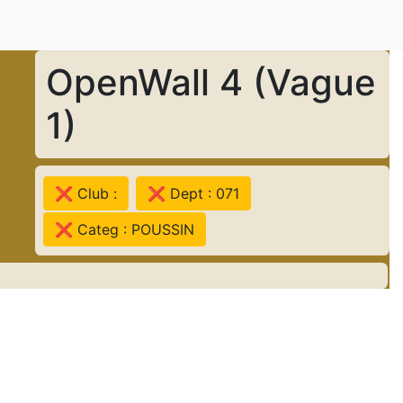
OpenWall 4 (Vague
1)
❌ Club :
❌ Dept : 071
❌ Categ : POUSSIN