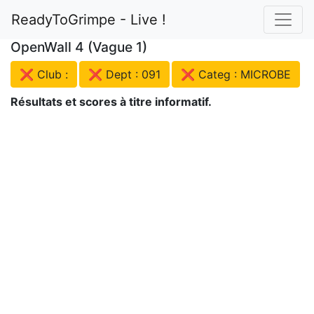
ReadyToGrimpe - Live !
OpenWall 4 (Vague 1)
❌ Club :
❌ Dept : 091
❌ Categ : MICROBE
Résultats et scores à titre informatif.