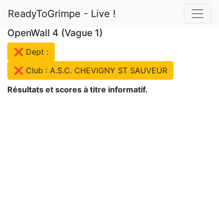
ReadyToGrimpe - Live !
OpenWall 4 (Vague 1)
❌ Dept :
❌ Club : A.S.C. CHEVIGNY ST SAUVEUR
Résultats et scores à titre informatif.