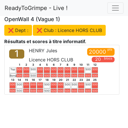
ReadyToGrimpe - Live !
OpenWall 4 (Vague 1)
❌ Dept :
❌ Club : Licence HORS CLUB
Résultats et scores à titre informatif.
pts
HENRY Jules
1
20000
20
blocs
Licence HORS CLUB
1
2
3
4
5
6
7
8
9
10
11
12
Top
500
500
500
500
500
500
500
500
500
500
500
500
Bonus
500
500
500
500
500
500
500
500
500
500
500
500
13
14
15
16
17
18
19
20
21
22
23
24
25
500
500
500
500
500
500
500
500
500
500
500
500
500
500
500
500
500
500
500
500
500
500
500
500
500
500