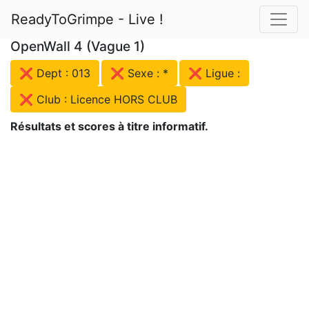
ReadyToGrimpe - Live !
OpenWall 4 (Vague 1)
❌ Dept : 013
❌ Sexe : *
❌ Ligue :
❌ Club : Licence HORS CLUB
Résultats et scores à titre informatif.