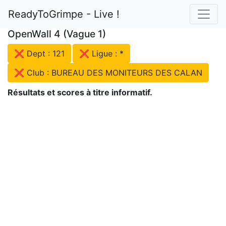
ReadyToGrimpe - Live !
OpenWall 4 (Vague 1)
❌ Dept : 121
❌ Ligue : *
❌ Club : BUREAU DES MONITEURS DES CALAN
Résultats et scores à titre informatif.