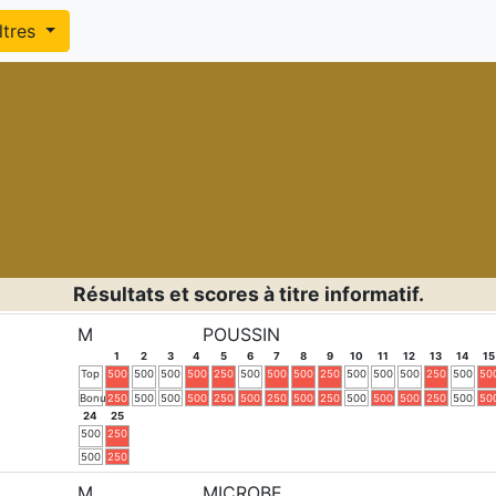
iltres
Résultats et scores à titre informatif.
M
POUSSIN
1
2
3
4
5
6
7
8
9
10
11
12
13
14
15
Top
500
500
500
500
250
500
500
500
250
500
500
500
250
500
50
Bonus
250
500
500
500
250
500
250
500
250
500
500
500
250
500
50
24
25
500
250
500
250
M
MICROBE