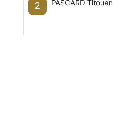
PASCARD Titouan
2