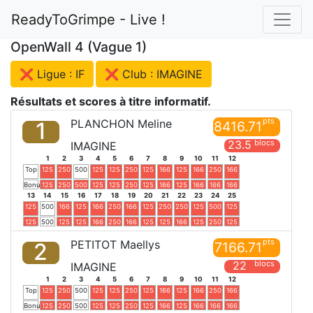
ReadyToGrimpe - Live !
OpenWall 4 (Vague 1)
❌ Ligue : IF
❌ Club : IMAGINE
Résultats et scores à titre informatif.
pts
PLANCHON Meline
1
8416.71
23.5
blocs
IMAGINE
1
2
3
4
5
6
7
8
9
10
11
12
Top
125
250
500
125
125
250
125
166
125
166
250
166
Bonus
125
250
500
125
125
250
125
166
125
166
166
166
13
14
15
16
17
18
19
20
21
22
23
24
25
125
500
166
125
166
250
166
125
250
250
125
500
125
125
500
125
125
166
250
166
125
125
166
125
250
125
pts
PETITOT Maellys
2
7166.71
22
blocs
IMAGINE
1
2
3
4
5
6
7
8
9
10
11
12
Top
125
250
500
125
125
250
125
166
125
166
250
166
Bonus
125
250
500
125
125
250
125
166
125
166
166
166