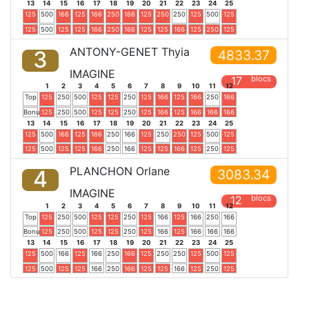
13
14
15
16
17
18
19
20
21
22
23
24
25
125
500
166
125
166
250
166
125
250
250
125
500
125
125
500
125
125
166
250
166
125
125
166
125
250
125
ANTONY-GENET Thyia
3
4833.37
pts
IMAGINE
17
blocs
1
2
3
4
5
6
7
8
9
10
11
12
Top
125
250
500
125
125
250
125
166
125
166
250
166
Bonus
125
250
500
125
125
250
125
166
125
166
166
166
13
14
15
16
17
18
19
20
21
22
23
24
25
125
500
166
125
166
250
166
125
250
250
125
500
125
125
500
125
125
166
250
166
125
125
166
125
250
125
PLANCHON Orlane
4
3083.34
pts
IMAGINE
12
blocs
1
2
3
4
5
6
7
8
9
10
11
12
Top
125
250
500
125
125
250
125
166
125
166
250
166
Bonus
125
250
500
125
125
250
125
166
125
166
166
166
13
14
15
16
17
18
19
20
21
22
23
24
25
125
500
166
125
166
250
166
125
250
250
125
500
125
125
500
125
125
166
250
166
125
125
166
125
250
125