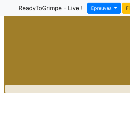
ReadyToGrimpe - Live !
Epreuves
F