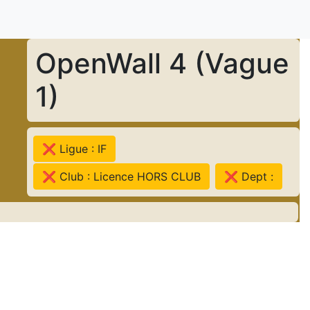
OpenWall 4 (Vague
1)
❌ Ligue : IF
❌ Club : Licence HORS CLUB
❌ Dept :