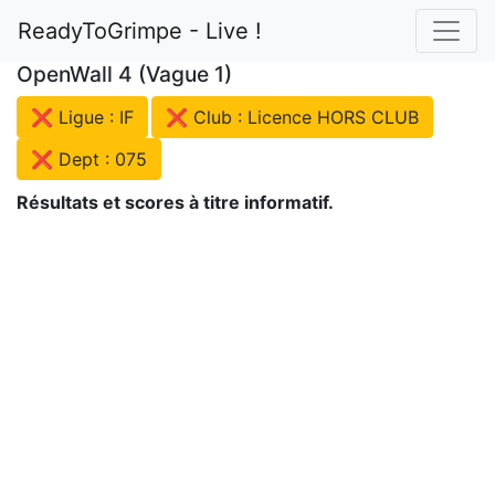
ReadyToGrimpe - Live !
OpenWall 4 (Vague 1)
❌ Ligue : IF
❌ Club : Licence HORS CLUB
❌ Dept : 075
Résultats et scores à titre informatif.