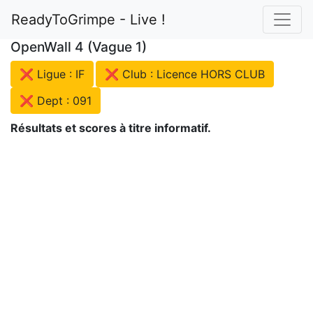
ReadyToGrimpe - Live !
OpenWall 4 (Vague 1)
❌ Ligue : IF
❌ Club : Licence HORS CLUB
❌ Dept : 091
Résultats et scores à titre informatif.