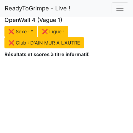
ReadyToGrimpe - Live !
OpenWall 4 (Vague 1)
❌ Sexe : *
❌ Ligue :
❌ Club : D'AIN MUR A L'AUTRE
Résultats et scores à titre informatif.